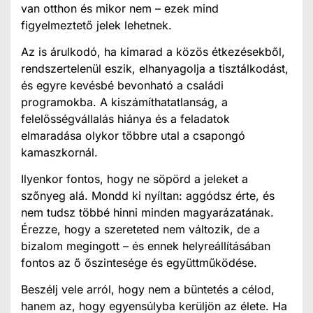
van otthon és mikor nem – ezek mind
figyelmeztető jelek lehetnek.
Az is árulkodó, ha kimarad a közös étkezésekből,
rendszertelenül eszik, elhanyagolja a tisztálkodást,
és egyre kevésbé bevonható a családi
programokba. A kiszámíthatatlanság, a
felelősségvállalás hiánya és a feladatok
elmaradása olykor többre utal a csapongó
kamaszkornál.
Ilyenkor fontos, hogy ne söpörd a jeleket a
szőnyeg alá. Mondd ki nyíltan: aggódsz érte, és
nem tudsz többé hinni minden magyarázatának.
Érezze, hogy a szereteted nem változik, de a
bizalom megingott – és ennek helyreállításában
fontos az ő őszintesége és együttműködése.
Beszélj vele arról, hogy nem a büntetés a célod,
hanem az, hogy egyensúlyba kerüljön az élete. Ha