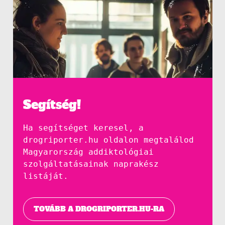
Segítség!
Ha segítséget keresel, a
drogriporter.hu oldalon megtalálod
Magyarország addiktológiai
szolgáltatásainak naprakész
listáját.
TOVÁBB A DROGRIPORTER.HU-RA