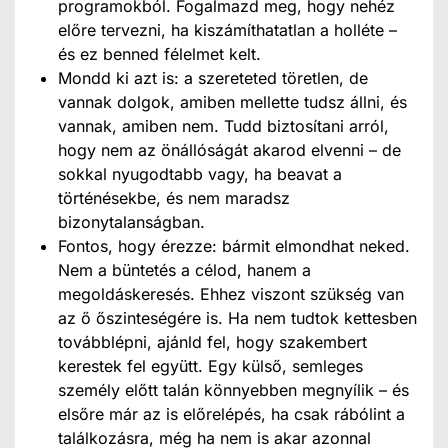
programokból. Fogalmazd meg, hogy nehéz
előre tervezni, ha kiszámíthatatlan a holléte –
és ez benned félelmet kelt.
Mondd ki azt is: a szereteted töretlen, de
vannak dolgok, amiben mellette tudsz állni, és
vannak, amiben nem. Tudd biztosítani arról,
hogy nem az önállóságát akarod elvenni – de
sokkal nyugodtabb vagy, ha beavat a
történésekbe, és nem maradsz
bizonytalanságban.
Fontos, hogy érezze: bármit elmondhat neked.
Nem a büntetés a célod, hanem a
megoldáskeresés. Ehhez viszont szükség van
az ő őszinteségére is. Ha nem tudtok kettesben
továbblépni, ajánld fel, hogy szakembert
kerestek fel együtt. Egy külső, semleges
személy előtt talán könnyebben megnyílik – és
elsőre már az is előrelépés, ha csak rábólint a
találkozásra, még ha nem is akar azonnal