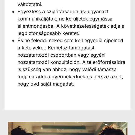
változtatni.
Egyeztess a szülőtársaddal is: ugyanazt
kommunikáljátok, ne kerüljetek egymással
ellentmondásba. A következetességetek adja a
legbiztonságosabb keretet.
És ne feledd: neked sem kell egyedül cipelned
a kételyeket. Kérhetsz támogatást
hozzátartozói csoportban vagy egyéni
hozzátartozói konzultáción. A te erőforrásaidra
is szükség van ahhoz, hogy valódi támasza
tudj maradni a gyermekednek és persze azért,
hogy óvd saját magadat.