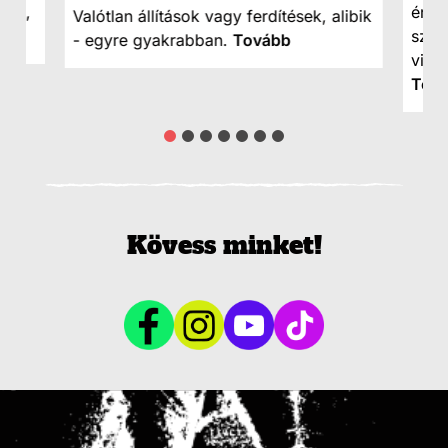
ság,
érde
Valótlan állítások vagy ferdítések, alibik
szen
- egyre gyakrabban.
Tovább
viss
Tov
Kövess minket!