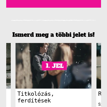
Ismerd meg a többi jelet is!
Titkolózás,
Ro
ferdítések
k,
Szem