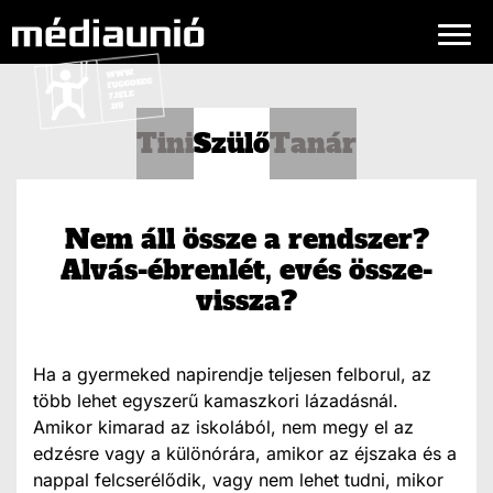
Tini
Szülő
Tanár
Nem áll össze a rendszer?
Alvás-ébrenlét, evés össze-
vissza?
Ha a gyermeked napirendje teljesen felborul, az
több lehet egyszerű kamaszkori lázadásnál.
Amikor kimarad az iskolából, nem megy el az
edzésre vagy a különórára, amikor az éjszaka és a
nappal felcserélődik, vagy nem lehet tudni, mikor