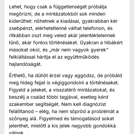
Lehet, hogy csak a függetlenségét próbálja
megőrizni, de a mintázatokból sok minden
kiderülhet: nőhetnek a kiadásai, gyakrabban kér
zsebpénzt, elérhetetlenné válhat telefonon, és
ritkábban oszt meg veled akár jelentéktelennek
tűnő, akár fontos történéseket. Gyakran a hibákért
másokat okol, és „már nem vagyok gyerek”
felkiáltással hárítja el az együttműködés
hajlandóságát.
Érthető, ha dühöt érzel vagy aggódsz, de próbáld
meg hideg fejjel is végiggondolni a történéseket.
Figyeld a jeleket, a visszatérő mintázatokat, és
beszélj a család többi tagjával, esetleg kérd
szakember segítségét. Nem kell diagnózist
felállítanod – elég, ha nem söpröd a problémát a
szőnyeg alá. Figyelmed és támogatásod sokat
jelenthet, mielőtt a kis jelek nagyobb gondokká
válnak.