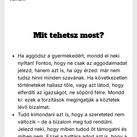
Mit tehetsz most?
Ha aggódsz a gyermekedért, mondd el neki
nyíltan! Fontos, hogy ne csak az aggodalmadat
jelezd, hanem azt is, ha úgy érzed: már nem
tudsz hinni minden szavának. Ha következetlen
történeteket hallasz tőle, vagy azt látod, hogy
elferdíti az igazságot, ne söpörd félre. Mondd
ki: ezek a torzítások megingatják a köztetek
lévő bizalmat.
Tudd kimondani azt is, hogy a szereteted nem
változik – de a bizalom meg tud rendülni.
Jelezd neki, hogy miben tudod őt támogatni és
miben nem. Ezzel a tudtára adod azt is, hogy a