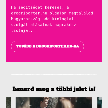
Ha segítséget keresel, a
drogriporter.hu oldalon megtalálod
Magyarország addiktológiai
szolgáltatásainak naprakész
listáját.
TOVÁBB A DROGRIPORTER.HU-RA
Ismerd meg a többi jelet is!