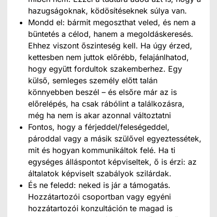
hazugságoknak, ködösítéseknek súlya van.
Mondd el: bármit megoszthat veled, és nem a
büntetés a célod, hanem a megoldáskeresés.
Ehhez viszont őszinteség kell. Ha úgy érzed,
kettesben nem juttok előrébb, felajánlhatod,
hogy együtt fordultok szakemberhez. Egy
külső, semleges személy előtt talán
könnyebben beszél – és elsőre már az is
előrelépés, ha csak rábólint a találkozásra,
még ha nem is akar azonnal változtatni
Fontos, hogy a férjeddel/feleségeddel,
pároddal vagy a másik szülővel egyeztessétek,
mit és hogyan kommunikáltok felé. Ha ti
egységes álláspontot képviseltek, ő is érzi: az
általatok képviselt szabályok szilárdak.
És ne feledd: neked is jár a támogatás.
Hozzátartozói csoportban vagy egyéni
hozzátartozói konzultáción te magad is