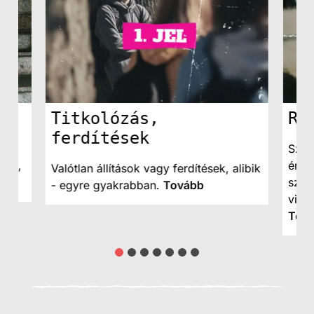
Titkolózás,
Ro
ferdítések
k,
Szem
ság,
érde
Valótlan állítások vagy ferdítések, alibik
szen
- egyre gyakrabban.
Tovább
viss
Tov